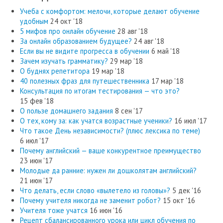
Учеба с комфортом: мелочи, которые делают обучение
удобным
24 окт '18
5 мифов про онлайн обучение
28 авг '18
За онлайн образованием будущее?
24 авг '18
Если вы не видите прогресса в обучении
6 май '18
Зачем изучать грамматику?
29 мар '18
О буднях репетитора
19 мар '18
40 полезных фраз для путешественника
17 мар '18
Консультация по итогам тестирования — что это?
15 фев '18
О пользе домашнего задания
8 сен '17
О тех, кому за: как учатся возрастные ученики?
16 июл '17
Что такое День независимости? (плюс лексика по теме)
6 июл '17
Почему английский — ваше конкурентное преимущество
23 июн '17
Молодые да ранние: нужен ли дошколятам английский?
21 июн '17
Что делать, если слово «вылетело из головы»?
5 дек '16
Почему учителя никогда не заменит робот?
15 окт '16
Учителя тоже учатся
16 июн '16
Рецепт сбалансированного урока или цикл обучения по