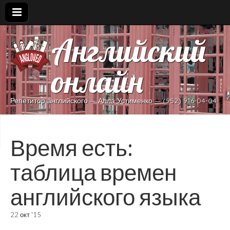
Английский
онлайн
Репетитор английского — Алла Устименко — (952) 916-04-04
Время есть:
таблица времен
английского языка
22 окт '15